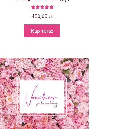
Oceniono
480,00
zł
5.00
na 5
Kup teraz