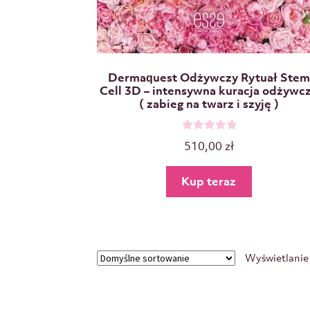
Dermaquest Odżywczy Rytuał Stem
Cell 3D – intensywna kuracja odżywc
( zabieg na twarz i szyję )
O
510,00
zł
c
e
Kup teraz
n
i
o
n
o
Wyświetlanie
0
n
a
5