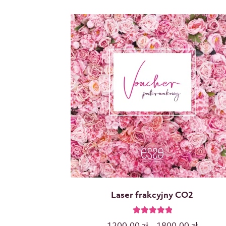
Laser frakcyjny CO2
Oceniono
1200,00
zł
–
1800,00
zł