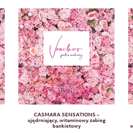
o
0
n
a
5
CASMARA SENSATIONS –
ujędrniający, witaminowy zabieg
bankietowy
w