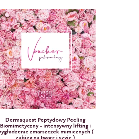
0
n
a
5
Dermaquest Peptydowy Peeling
Biomimetyczny – intensywny lifting i
ygładzenie zmarszczek mimicznych (
zabieg na twarz i szyję )