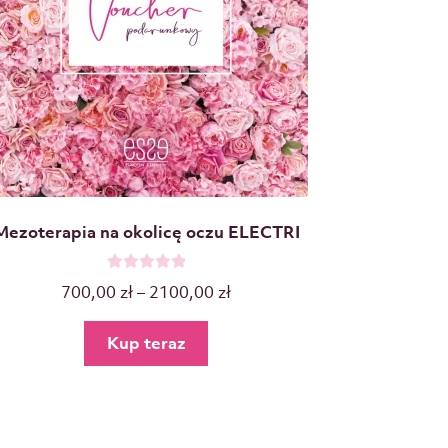
Mezoterapia na okolicę oczu ELECTRI
O
700,00
zł
–
2100,00
zł
c
e
Kup teraz
n
i
o
n
o