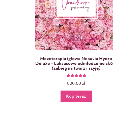
Mezoterapia igłowa Neauvia Hydro
Deluxe – Luksusowe odmłodzenie skó
(zabieg na twarz i szyję)
Oceniono
800,00
zł
5.00
na 5
Kup teraz