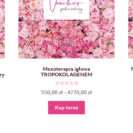
Mezoterapia igłowa
ry
TROPOKOLAGENEM
O
550,00
zł
–
4770,00
zł
c
e
Kup teraz
n
i
o
n