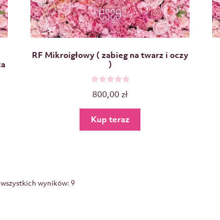
RF Mikroigłowy ( zabieg na twarz i oczy
za
)
O
800,00
zł
c
e
Kup teraz
n
i
o
n
o
0
 wszystkich wyników: 9
n
a
5