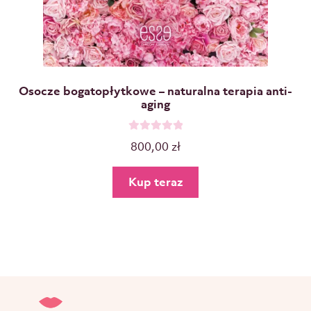
Osocze bogatopłytkowe – naturalna terapia anti-
aging
O
800,00
zł
c
e
Kup teraz
n
i
o
n
o
0
n
a
5