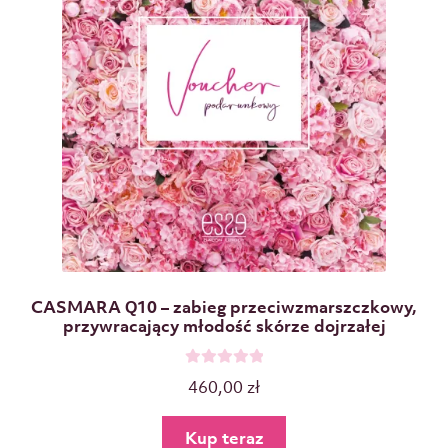
CASMARA Q10 – zabieg przeciwzmarszczkowy,
przywracający młodość skórze dojrzałej
O
460,00
zł
c
e
Kup teraz
n