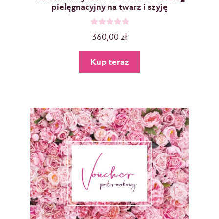
pielęgnacyjny na twarz i szyję
O
360,00
zł
c
e
Kup teraz
n
i
o
n
o
0
n
a
5