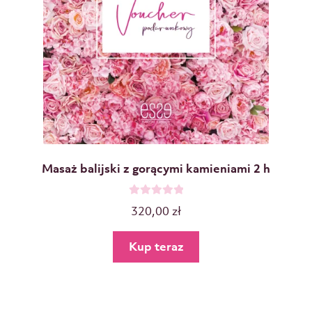
Masaż balijski z gorącymi kamieniami 2 h
O
320,00
zł
c
e
Kup teraz
n
i
o
n
o