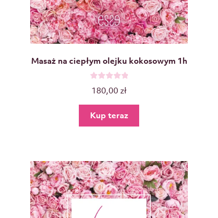
Masaż na ciepłym olejku kokosowym 1h
O
180,00
zł
c
e
Kup teraz
n
i
o
n
o
0
n
a
5