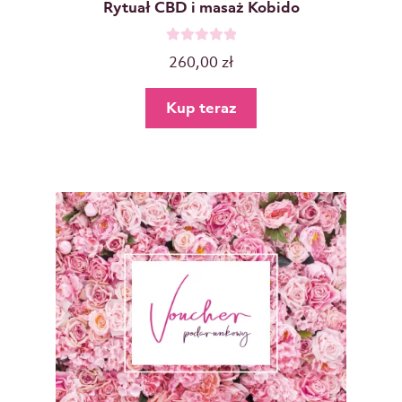
Rytuał CBD i masaż Kobido
O
260,00
zł
c
e
Kup teraz
n
i
o
n
o
0
n
a
5