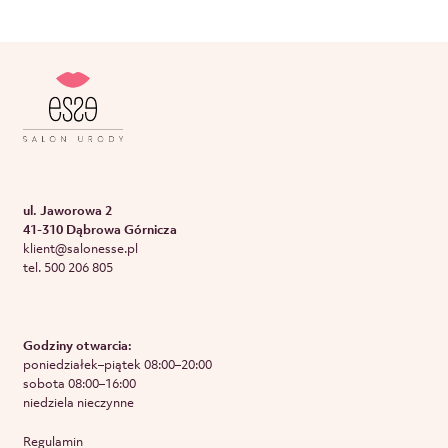
0
n
a
5
ul. Jaworowa 2
41-310 Dąbrowa Górnicza
klient@salonesse.pl
tel. 500 206 805
Godziny otwarcia:
poniedziałek–piątek 08:00–20:00
sobota 08:00–16:00
niedziela nieczynne
Regulamin