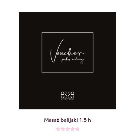
n
o
0
n
a
5
Masaż balijski 1,5 h