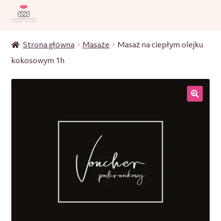
Strona główna
Masaże
Masaż na ciepłym olejku
kokosowym 1h