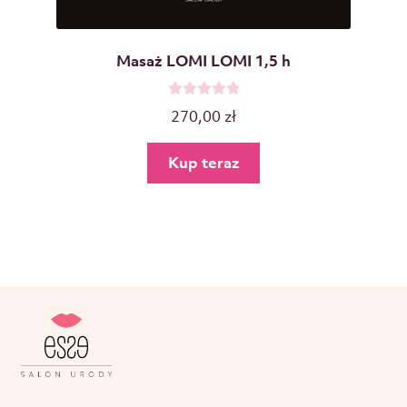
Masaż LOMI LOMI 1,5 h
O
270,00
zł
c
e
Kup teraz
n
i
o
n
o
0
n
a
5