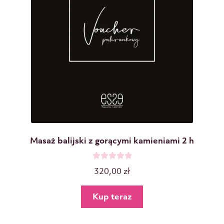
Masaż balijski z gorącymi kamieniami 2 h
O
320,00
zł
c
e
Kup teraz
n
i
o