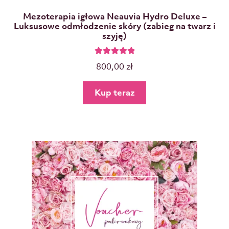
Mezoterapia igłowa Neauvia Hydro Deluxe –
Luksusowe odmłodzenie skóry (zabieg na twarz i
szyję)
Oceniono
800,00
zł
5.00
na 5
Kup teraz