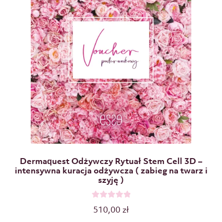
Dermaquest Odżywczy Rytuał Stem Cell 3D –
intensywna kuracja odżywcza ( zabieg na twarz i
szyję )
O
510,00
zł
c