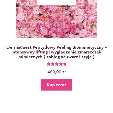
Dermaquest Peptydowy Peeling Biomimetyczny –
intensywny lifting i wygładzenie zmarszczek
mimicznych ( zabieg na twarz i szyję )
Oceniono
480,00
zł
5.00
na 5
Kup teraz