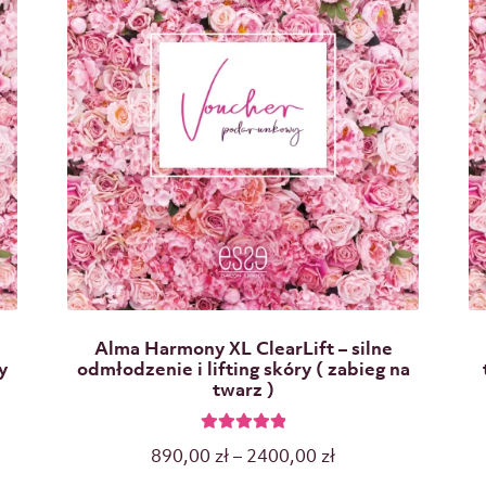
Alma Harmony XL ClearLift – silne
y
odmłodzenie i lifting skóry ( zabieg na
twarz )
Oceniono
890,00
zł
–
2400,00
zł
5.00
na 5