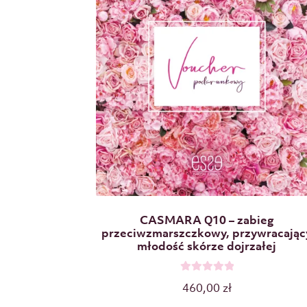
CASMARA Q10 – zabieg
przeciwzmarszczkowy, przywracając
młodość skórze dojrzałej
O
460,00
zł
c