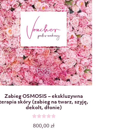
Zabieg OSMOSIS – ekskluzywna
terapia skóry (zabieg na twarz, szyję,
dekolt, dłonie)
O
800,00
zł
c