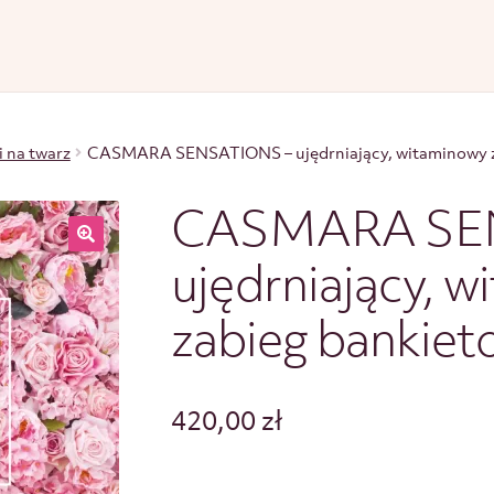
i na twarz
CASMARA SENSATIONS – ujędrniający, witaminowy z
CASMARA SE
ujędrniający, 
zabieg bankiet
420,00
zł