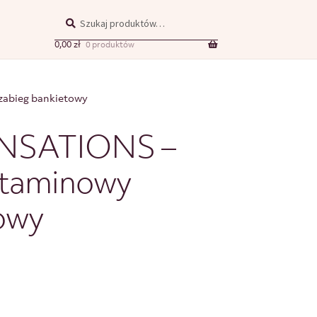
Szukaj
0,00
zł
0 produktów
abieg bankietowy
NSATIONS –
witaminowy
owy